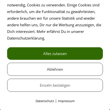
Termine 2026
notwendig, Cookies zu verwenden. Einige Cookies sind
erforderlich, um die Funktionalität zu gewährleisten,
6.02.2026 / 12.03.2026 / 16.04.2026 / 21.05.2026 /
andere brauchen wir für unsere Statistik und wieder
6.07.2026 / 13.08.2026 / 17.09.2026 / 08.10.2026 /
05.11.2026 / 03.12.2026
andere helfen uns, Dir nur die Werbung anzuzeigen, die
Dich interessiert. Mehr erfährst Du in unserer
Datenschutzerklärung.
Alles zulassen
Ablehnen
Jetzt anmelden
Einzeln bestätigen
|
Datenschutz
Impressum