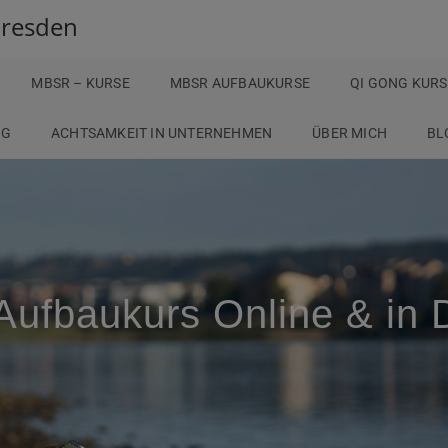
Dresden
MBSR – KURSE
MBSR AUFBAUKURSE
QI GONG KURS
NG
ACHTSAMKEIT IN UNTERNEHMEN
ÜBER MICH
BL
ufbaukurs Online & in 