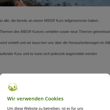
h an alle, die bereits an einem MBSR Kurs teilgenommen haben.
gen Themen des MBSR Kurses vertiefen sowie neue Themen gemeins
ird vertieft und wir tauschen uns über die Herausforderungen im All
rtlaufender Kurs und es kann sich jederzeit angemeldet werden
 jeweils von 18:00 - 20:00 Uhr
Wir verwenden Cookies
MBSR Aufbaukurs Termine:
Um diese Website zu betreiben, ist es für uns